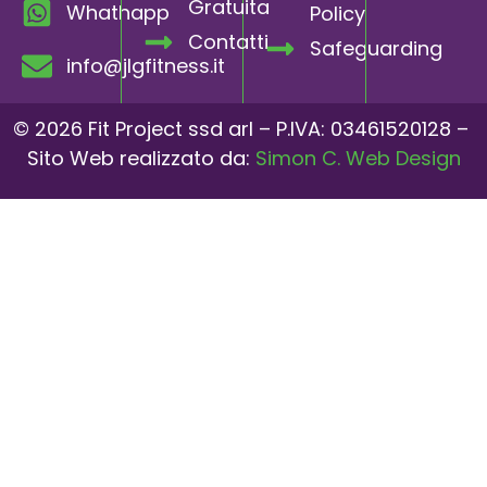
Gratuita
Whathapp
Policy
Contatti
Safeguarding
info@jlgfitness.it
© 2026 Fit Project ssd arl – P.IVA: 03461520128 –
Sito Web realizzato da:
Simon C. Web Design