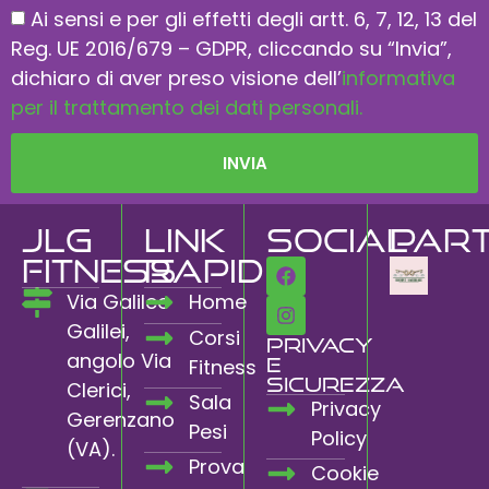
Ai sensi e per gli effetti degli artt. 6, 7, 12, 13 del
Reg. UE 2016/679 – GDPR, cliccando su “Invia”,
dichiaro di aver preso visione dell’
informativa
per il trattamento dei dati personali.
INVIA
JLG
Link
Social
Par
FITNESS
rapidi
Via Galileo
Home
Galilei,
Corsi
Privacy
angolo Via
e
Fitness
Sicurezza
Clerici,
Sala
Privacy
Gerenzano
Pesi
Policy
(VA).
Prova
Cookie