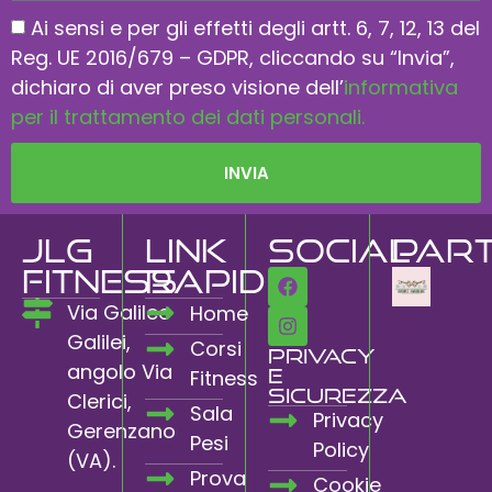
Ai sensi e per gli effetti degli artt. 6, 7, 12, 13 del
Reg. UE 2016/679 – GDPR, cliccando su “Invia”,
dichiaro di aver preso visione dell’
informativa
per il trattamento dei dati personali.
INVIA
JLG
Link
Social
Par
FITNESS
rapidi
Via Galileo
Home
Galilei,
Corsi
Privacy
angolo Via
e
Fitness
Sicurezza
Clerici,
Sala
Privacy
Gerenzano
Pesi
Policy
(VA).
Prova
Cookie