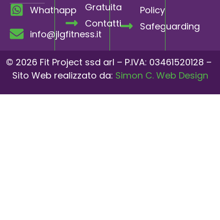
Gratuita
Whathapp
Policy
Contatti
Safeguarding
info@jlgfitness.it
© 2026 Fit Project ssd arl – P.IVA: 03461520128 –
Sito Web realizzato da:
Simon C. Web Design