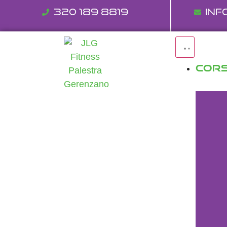
320 189 8819
inf
CORS