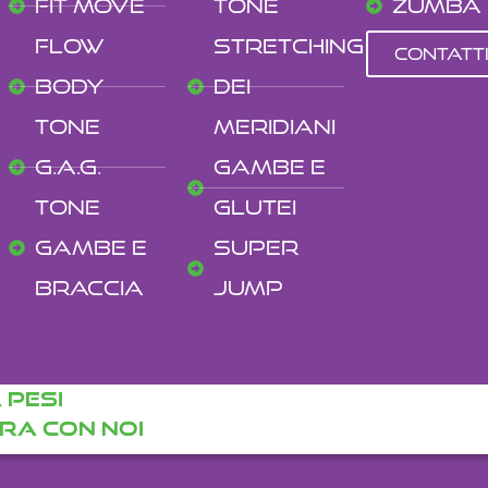
Fit Move
Tone
Zumba
Flow
Stretching
CONTATT
Body
dei
Tone
Meridiani
G.A.g.
Gambe e
Tone
Glutei
gambe e
Super
braccia
Jump
 PESI
ra con noi