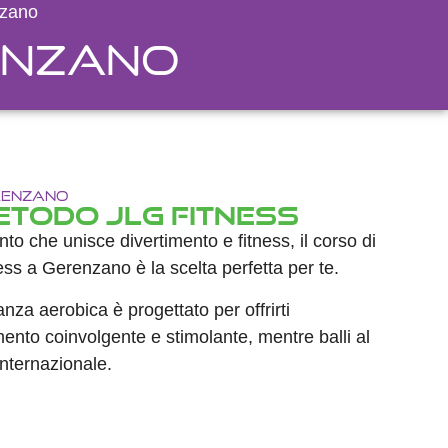
nzano
enzano
renzano
etodo JLG Fitness
to che unisce divertimento e fitness, il corso di
s a Gerenzano è la scelta perfetta per te.
a aerobica è progettato per offrirti
ento coinvolgente e stimolante, mentre balli al
internazionale.