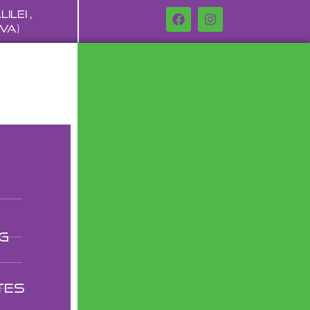
ilei ,
VA)
g
tes