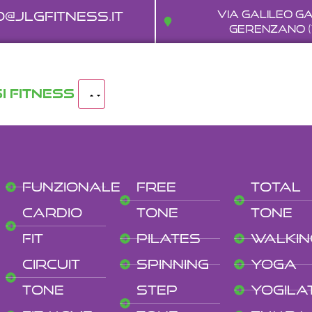
o@jlgfitness.it
Via Galileo Gal
Gerenzano (
I FITNESS
Funzionale
Free
Total
Cardio
Tone
Tone
Fit
Pilates
Walkin
Circuit
Spinning
Yoga
Tone
Step
Yogila